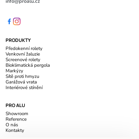
info@proalu.cz
PRODUKTY
Předokenní rolety
Venkovní žaluzie
Screenové rolety
Bioklimatická pergola
Markýzy
Sítě proti hmyzu
Garážová vrata
Interiérové stínění
PRO ALU
Showroom
Reference
O nás
Kontakty