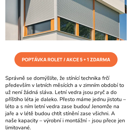
POPTÁVKA ROLET / AKCE 5 + 1 ZDARMA
Správně se domýšlíte, že stínící technika frčí
především v letních měsících a v zimním období to
už není žádná sláva. Letní vedra jsou pryč a do
příštího léta je daleko. Přesto máme jednu jistotu –
léto a s ním letní vedra zase budou! Jenomže na
jaře a v létě budou chtít stínění zase všichni. A
naše kapacity – výrobní i montážní - jsou přece jen
limitované.