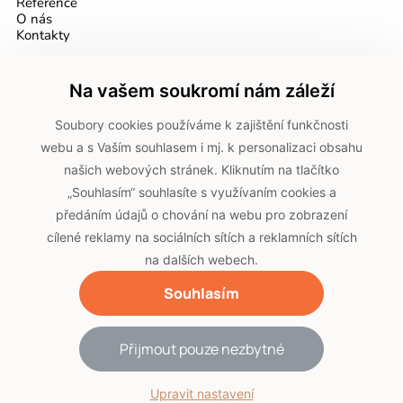
Reference
O nás
Kontakty
DOKUMENTY
Na vašem soukromí nám záleží
GDPR
Soubory cookies používáme k zajištění funkčnosti
Cookies
webu a s Vaším souhlasem i mj. k personalizaci obsahu
našich webových stránek. Kliknutím na tlačítko
NAŠE POBOČKY
„Souhlasím“ souhlasíte s využívaním cookies a
Vestec, Praha
předáním údajů o chování na webu pro zobrazení
Vlašim
Vlašim, výroba
cílené reklamy na sociálních sítích a reklamních sítích
na dalších webech.
Souhlasím
© 2026 Proalu s.r.o. | Vytvořil
webProgress
|
Upravit nastavení
cookies
Přijmout pouze nezbytné
s motory od německého
Upravit nastavení
výrobce BECKER