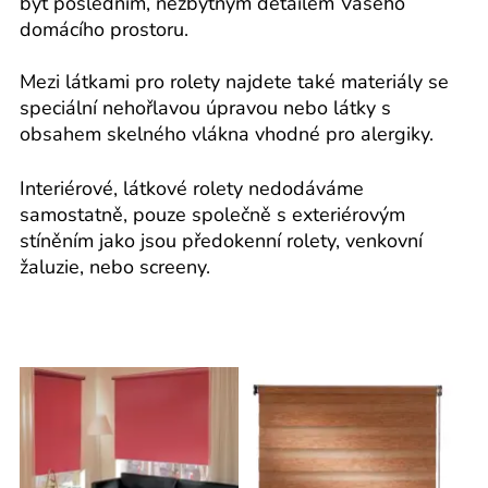
být posledním, nezbytným detailem Vašeho
domácího prostoru.
Mezi látkami pro rolety najdete také materiály se
speciální nehořlavou úpravou nebo látky s
obsahem skelného vlákna vhodné pro alergiky.
Interiérové, látkové rolety nedodáváme
samostatně, pouze společně s exteriérovým
stíněním jako jsou předokenní rolety, venkovní
žaluzie, nebo screeny.