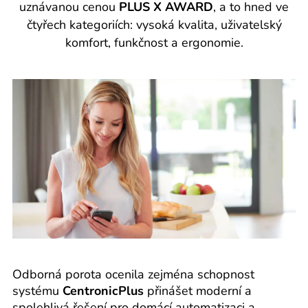
uznávanou cenou
PLUS X AWARD
, a to hned ve
čtyřech kategoriích: vysoká kvalita, uživatelský
komfort, funkčnost a ergonomie.
Odborná porota ocenila zejména schopnost
systému
CentronicPlus
přinášet moderní a
spolehlivá řešení pro domácí automatizaci a