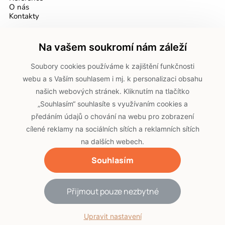
O nás
Kontakty
DOKUMENTY
Na vašem soukromí nám záleží
GDPR
Soubory cookies používáme k zajištění funkčnosti
Cookies
webu a s Vaším souhlasem i mj. k personalizaci obsahu
našich webových stránek. Kliknutím na tlačítko
NAŠE POBOČKY
„Souhlasím“ souhlasíte s využívaním cookies a
Vestec, Praha
předáním údajů o chování na webu pro zobrazení
Vlašim
Vlašim, výroba
cílené reklamy na sociálních sítích a reklamních sítích
na dalších webech.
Souhlasím
© 2026 Proalu s.r.o. | Vytvořil
webProgress
|
Upravit nastavení
cookies
Přijmout pouze nezbytné
s motory od německého
Upravit nastavení
výrobce BECKER